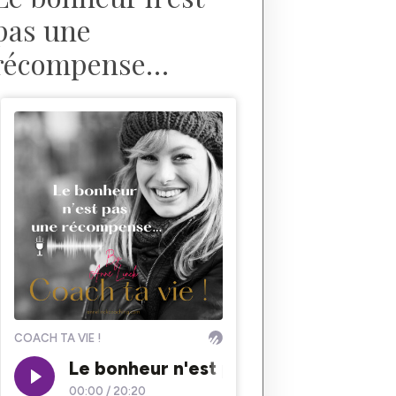
pas une
récompense…