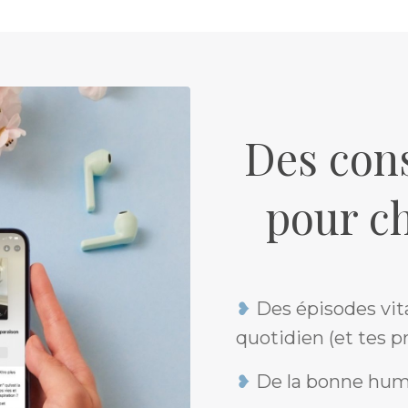
Des cons
pour c
❥
Des épisodes vit
quotidien (et tes pr
❥
De la bonne hume