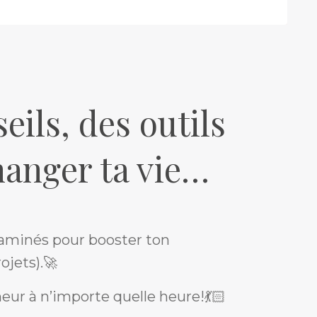
eils, des outils
hanger ta vie…
aminés pour booster ton
ojets).🚀
ur à n’importe quelle heure!💃🏻