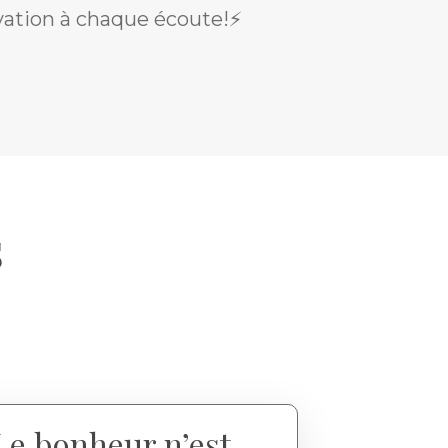
ation à chaque écoute!⚡️
s
Le bonheur n’est