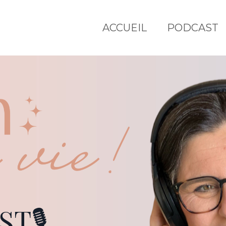
ACCUEIL
PODCAST
ST🎙️