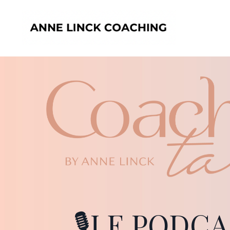
🎙️LE PODCA