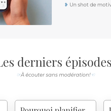
❥
Un shot de motiv
Les derniers épisode
☞
À écouter sans modération!
☜
Pourquoi planifier