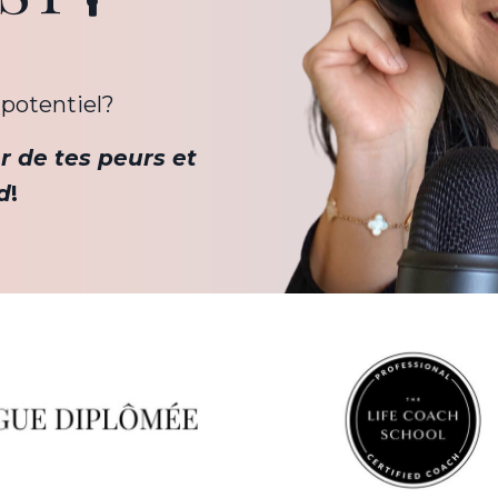
 potentiel?
er de tes peurs et
d
!