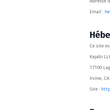
Adresse du
Email :
he
Hébe
Ce site e
Kajabi LL
17100 Lag
Irvine, C
Site :
http