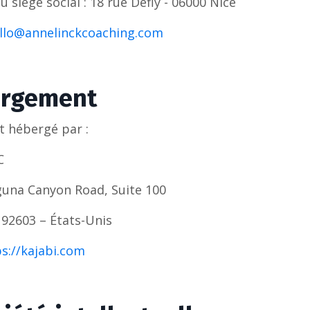
 siège social : 18 rue Defly - 06000 Nice
llo@annelinckcoaching.com
rgement
st hébergé par :
C
una Canyon Road, Suite 100
A 92603 – États-Unis
s://kajabi.com