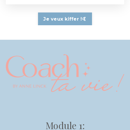
Je veux kiffer !🤙
Module 1: